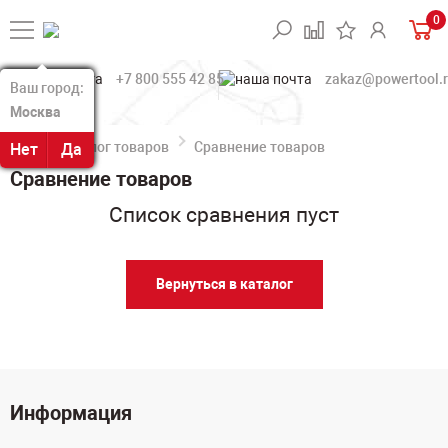
0
+7 800 555 42 85
zakaz@powertool.
Ваш город:
Ваш город:
Москва
Москва
Каталог товаров
Сравнение товаров
Нет
Нет
Да
Да
Сравнение товаров
Список сравнения пуст
Вернуться в каталог
Информация