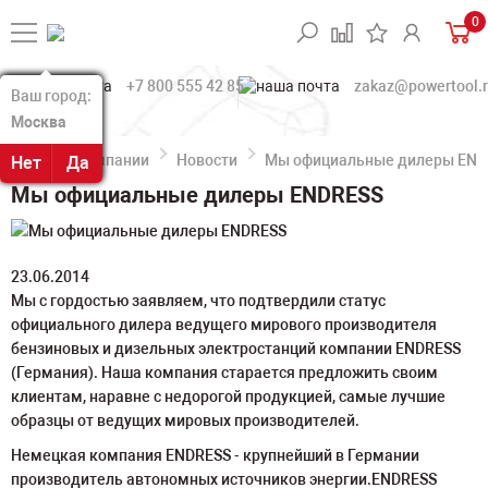
0
+7 800 555 42 85
zakaz@powertool.
Ваш город:
Ваш город:
Москва
Москва
О компании
Новости
Мы официальные дилеры END
Нет
Нет
Да
Да
Мы официальные дилеры ENDRESS
23.06.2014
Мы с гордостью заявляем, что подтвердили статус
официального дилера ведущего мирового производителя
бензиновых и дизельных электростанций компании ENDRESS
(Германия). Наша компания старается предложить своим
клиентам, наравне с недорогой продукцией, самые лучшие
образцы от ведущих мировых производителей.
Немецкая компания ENDRESS - крупнейший в Германии
производитель автономных источников энергии.ENDRESS