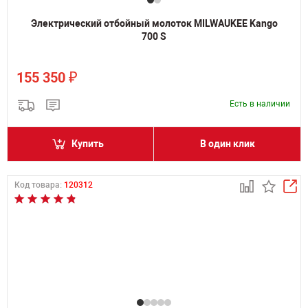
Электрический отбойный молоток MILWAUKEE Kango
700 S
₽
155 350
Есть в наличии
Купить
В один клик
Код товара:
120312