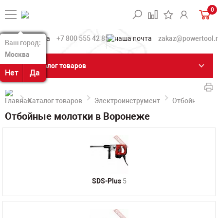
0
+7 800 555 42 85
zakaz@powertool.
Ваш город:
Ваш город:
Москва
Москва
Каталог товаров
Нет
Нет
Да
Да
Каталог товаров
Электроинструмент
Отбойные мо
Отбойные молотки в Воронеже
SDS-Plus
5