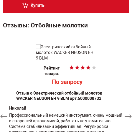
Купить
Отзывы: Отбойные молотки
Рейтинг
Рейтинг
Рейтинг
Рейтинг
Рейтинг
Рейтинг
Рейтинг
Рейтинг
Рейтинг
Рейтинг
товара:
товара:
товара:
товара:
товара:
товара:
товара:
товара:
товара:
товара:
p
p
p
258 580
36 212
36 212
По запросу
По запросу
По запросу
По запросу
По запросу
По запросу
p
138 300
Отзыв о Электрический отбойный молоток
WACKER NEUSON EH 9 BLM арт.5000008732
Николай
Профессиональный немецкий инструмент, очень мощный
и с хорошей эргономикой, работать не утомительно.
Система стабилизации эффективная. Регулировка