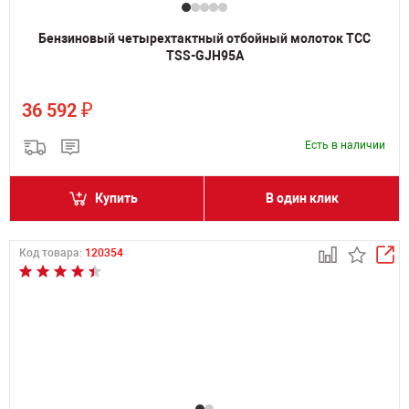
Бензиновый четырехтактный отбойный молоток ТСС
TSS-GJH95A
₽
36 592
Есть в наличии
Купить
В один клик
Код товара:
120354