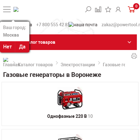
0
+7 800 555 42 85
zakaz@powertool.
Ваш город:
Ваш город:
Москва
Москва
Каталог товаров
Нет
Нет
Да
Да
Каталог товаров
Электростанции
Газовые генерат
Газовые генераторы в Воронеже
Однофазные 220 В
10