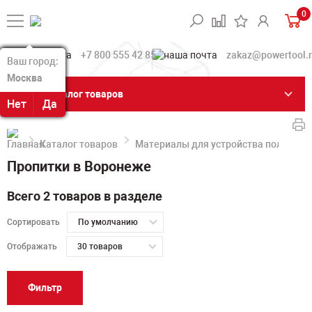
0
+7 800 555 42 85
zakaz@powertool.
Ваш город:
Ваш город:
Москва
Москва
Каталог товаров
Нет
Нет
Да
Да
Каталог товаров
Материалы для устройства полов
Пропитки в Воронеже
Всего 2 товаров в разделе
Сортировать
По умолчанию
Отображать
30 товаров
Фильтр