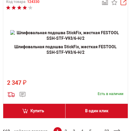
Код товара:
124330
Шлифовальная подошва StickFix, жесткая FESTOOL
SSH-STF-V93/6-H/2
₽
2 347
Есть в наличии
Купить
В один клик