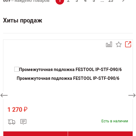
669
– найдено товаров
1
2
3
4
5
...
23
Хиты продаж
Промежуточная подложка FESTOOL IP-STF-D90/6
₽
1 270
Есть в наличии