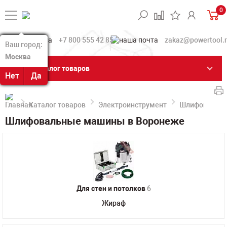
0
+7 800 555 42 85
zakaz@powertool.
Ваш город:
Ваш город:
Москва
Москва
Каталог товаров
Нет
Нет
Да
Да
Каталог товаров
Электроинструмент
Шлифовальн
Шлифовальные машины в Воронеже
Для стен и потолков
6
Жираф