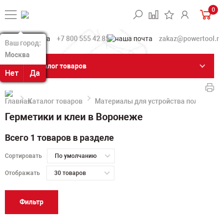
0
+7 800 555 42 85
zakaz@powertool.
Ваш город:
Ваш город:
Москва
Москва
Каталог товаров
Нет
Нет
Да
Да
Каталог товаров
Материалы для устройства полов
Герметики и клеи в Воронеже
Всего 1 товаров в разделе
Сортировать
По умолчанию
Отображать
30 товаров
Фильтр