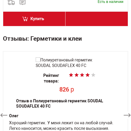
Есть в наличии
Купить
Отзывы: Герметики и клеи
Рейтинг
Рейтинг
Рейтинг
Рейтинг
Рейтинг
Рейтинг
товара:
товара:
товара:
товара:
товара:
товара:
p
p
p
p
p
p
826
826
826
826
826
826
Отзыв о Полиуретановый герметик SOUDAL
SOUDAFLEX 40 FC
Олег
Хороший герметик. У меня лежит он на любой случай.
Легко наносится, можно красить после высыхания.