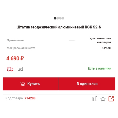
Штатив геодезический алюминиевый RGK S2-N
для оптических
Применение
нивелиров
Мах рабочая высота
149 см
₽
4 690
Есть в наличии
Купить
В один клик
Код товара:
714288