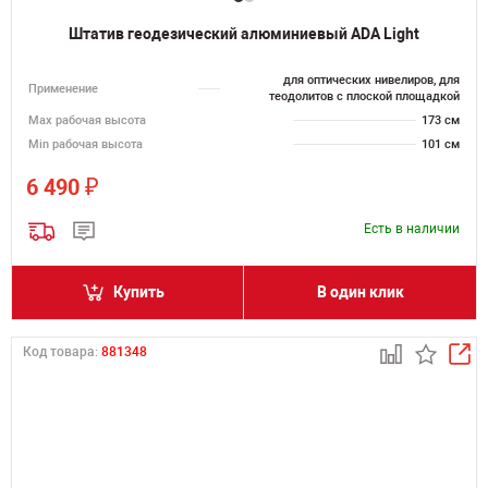
Штатив геодезический алюминиевый ADA Light
для оптических нивелиров, для
Применение
теодолитов с плоской площадкой
Мах рабочая высота
173 см
Min рабочая высота
101 см
₽
6 490
Есть в наличии
Купить
В один клик
Код товара:
881348