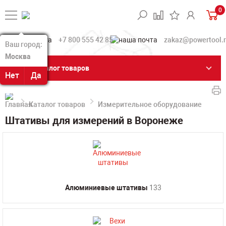
0
+7 800 555 42 85
zakaz@powertool.
Ваш город:
Ваш город:
Москва
Москва
Каталог товаров
Нет
Нет
Да
Да
Каталог товаров
Измерительное оборудование
Шт
Штативы для измерений в Воронеже
Алюминиевые штативы
133