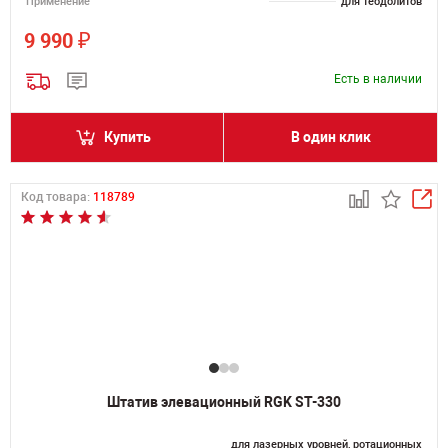
Применение
для теодолитов
₽
9 990
Есть в наличии
Купить
В один клик
Код товара:
118789
Штатив элевационный RGK ST-330
для лазерных уровней, ротационных