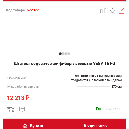
Код товара:
672377
Штатив геодезический фиберглассовый VEGA T6 FG
для оптических нивелиров, для
Применение
теодолитов с плоской площадкой
Мах рабочая высота
170 см
₽
12 213
Есть в наличии
Купить
В один клик