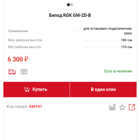
Бипод RGK GM-2D-B
для установки геодезических
Применение
реек
Мах рабочая высота
180 см
Min рабочая высота
110 см
₽
6 300
Есть в наличии
Купить
В один клик
Код товара:
944191