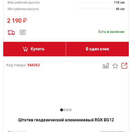
Мах рабочая высота
118 см
Min рабочая высота
46 см
₽
2 190
Есть в наличии
Купить
В один клик
Код товара:
944363
Штатив геодезический алюминиевый RGK BG12