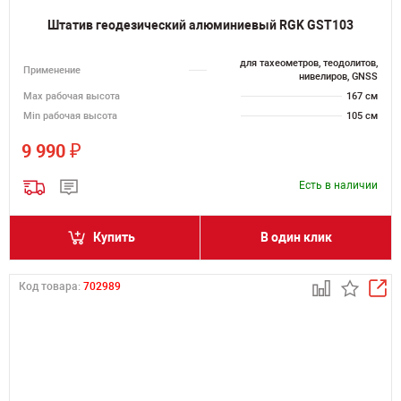
Штатив геодезический алюминиевый RGK GST103
для тахеометров, теодолитов,
Применение
нивелиров, GNSS
Мах рабочая высота
167 см
Min рабочая высота
105 см
₽
9 990
Есть в наличии
Купить
В один клик
Код товара:
702989