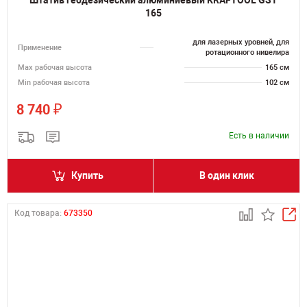
Штатив геодезический алюминиевый KRAFTOOL GST
165
для лазерных уровней, для
Применение
ротационного нивелира
Мах рабочая высота
165 см
Min рабочая высота
102 см
₽
8 740
Есть в наличии
Купить
В один клик
Код товара:
673350