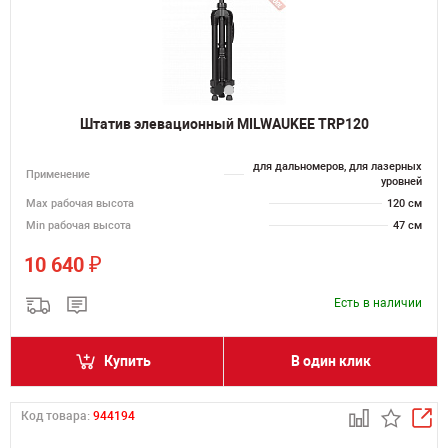
Штатив элевационный MILWAUKEE TRP120
для дальномеров, для лазерных
Применение
уровней
Мах рабочая высота
120 см
Min рабочая высота
47 см
₽
10 640
Есть в наличии
Купить
В один клик
Код товара:
944194