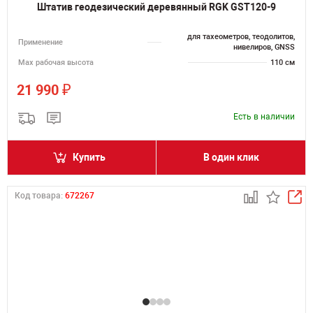
Штатив геодезический деревянный RGK GST120-9
для тахеометров, теодолитов,
Применение
нивелиров, GNSS
Мах рабочая высота
110 см
₽
21 990
Есть в наличии
Купить
В один клик
Код товара:
672267