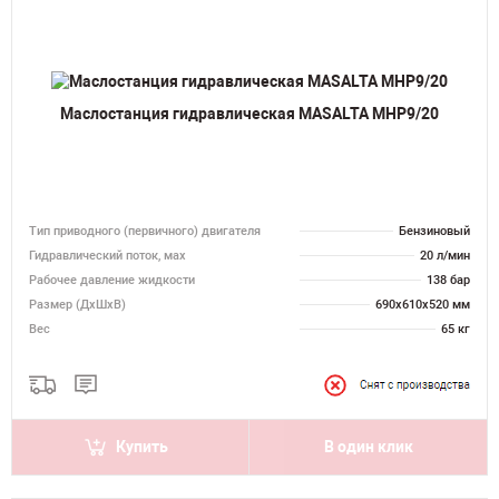
Маслостанция гидравлическая MASALTA MHP9/20
Тип приводного (первичного) двигателя
Бензиновый
Гидравлический поток, мах
20 л/мин
Рабочее давление жидкости
138 бар
Размер (ДхШхВ)
690х610х520 мм
Вес
65 кг
Купить
В один клик