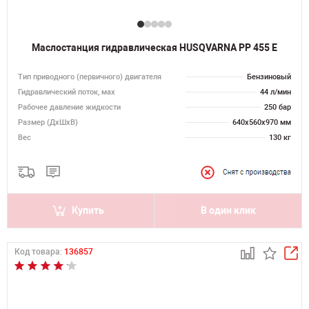
Маслостанция гидравлическая HUSQVARNA PP 455 E
Тип приводного (первичного) двигателя
Бензиновый
Гидравлический поток, мах
44 л/мин
Рабочее давление жидкости
250 бар
Размер (ДхШхВ)
640х560х970 мм
Вес
130 кг
Купить
В один клик
Код товара:
136857