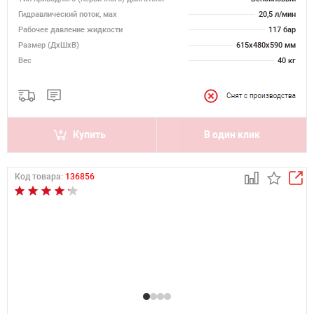
Гидравлический поток, мах
20,5 л/мин
Рабочее давление жидкости
117 бар
Размер (ДхШхВ)
615х480х590 мм
Вес
40 кг
Купить
В один клик
Код товара:
136856