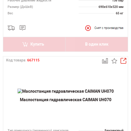
Рабочее давление жидкости
138 бар
Размер (ДхШхВ)
690х610х520 мм
Вес
65 кг
Купить
В один клик
Код товара:
667115
Маслостанция гидравлическая CAIMAN UH070
Тип приводного (первичного) двигателя
Бензиновый