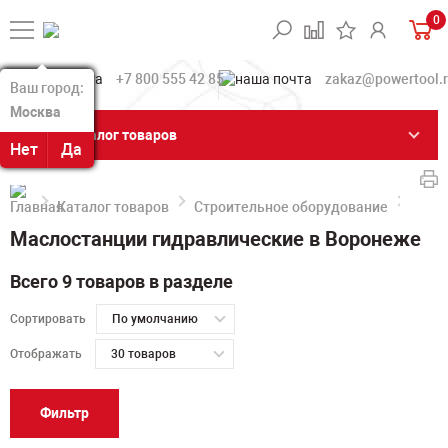
0
+7 800 555 42 85
zakaz@powertool.
Ваш город:
Ваш город:
Москва
Москва
Каталог товаров
Нет
Нет
Да
Да
Каталог товаров
Строительное оборудование
Масл
Маслостанции гидравлические в Воронеже
Всего 9 товаров в разделе
Сортировать
По умолчанию
Отображать
30 товаров
Фильтр