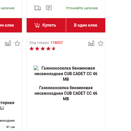
ин клик
Купить
В один клик
Код товара:
118057
Газонокосилка бензиновая
несамоходная CUB CADET CC 46
MB
яторная
Li
моходная
41 см