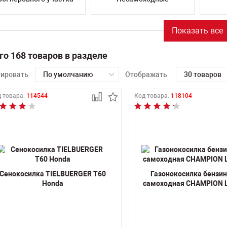
Показать все
го 168 товаров в разделе
тировать
По умолчанию
Отображать
30 товаров
 товара:
114544
Код товара:
118104
Сенокосилка TIELBUERGER T60
Газонокосилка бензи
Honda
самоходная CHAMPION 