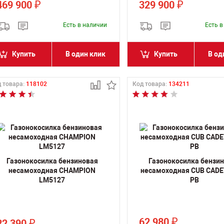
469 900
329 900
₽
₽
Есть в наличии
Есть 
Купить
В один клик
Купить
В од
 товара:
118102
Код товара:
134211
Газонокосилка бензиновая
Газонокосилка бензи
несамоходная CHAMPION
несамоходная CUB CADE
LM5127
PB
62 980
₽
22 390