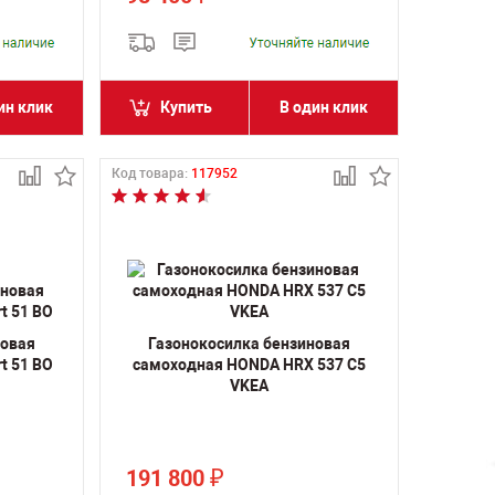
ин клик
Купить
В один клик
Код товара:
117952
новая
Газонокосилка бензиновая
t 51 BO
самоходная HONDA HRX 537 C5
VKEA
191 800
₽