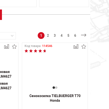
1
2
3
4
5
6
Код товара:
114546
новая
LM4627
Сенокосилка TIELBUERGER T70
Honda