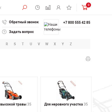
0
Обратный звонок
+7 800 555 42 85
Задать вопрос
R
S
T
U
V
W
X
Y
Z
 высокой травы
35
Для неровного участка
35