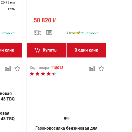
25-75 мм
Есть
50 820
₽
ин клик
Купить
В один клик
Код товара:
118013
новая
 48 TBQ
Газонокосилка бензиновая для