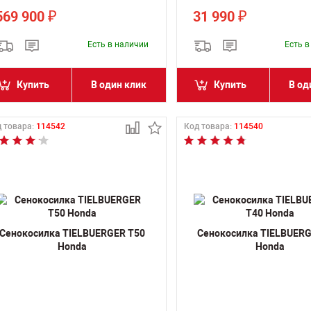
569 900
31 990
₽
₽
Есть в наличии
Есть 
Купить
В один клик
Купить
В од
 товара:
114542
Код товара:
114540
Сенокосилка TIELBUERGER T50
Сенокосилка TIELBUERG
Honda
Honda