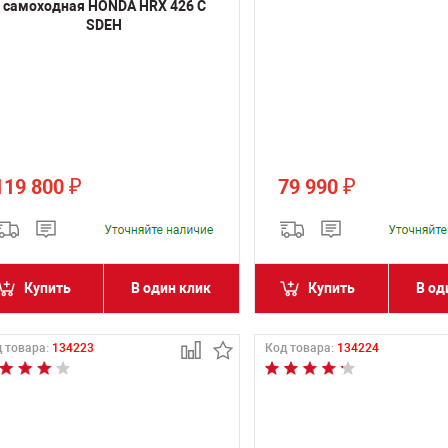
самоходная HONDA HRX 426 C
SDEH
119 800
79 990
₽
₽
Купить
В один клик
Купить
В од
 товара:
134223
Код товара:
134224