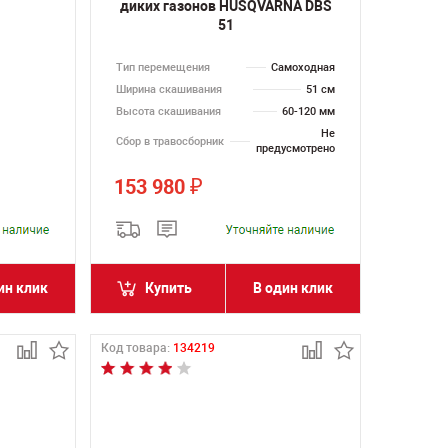
диких газонов HUSQVARNA DBS
51
Тип перемещения
Самоходная
Ширина скашивания
51 см
Высота скашивания
60-120 мм
Не
Сбор в травосборник
предусмотрено
153 980
₽
ин клик
Купить
В один клик
Код товара:
134219