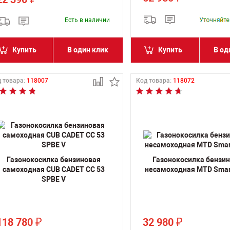
₽
Есть в наличии
Купить
В один клик
Купить
В од
 товара:
118007
Код товара:
118072
Газонокосилка бензиновая
Газонокосилка бензи
самоходная CUB CADET CC 53
несамоходная MTD Smar
SPBE V
118 780
32 980
₽
₽