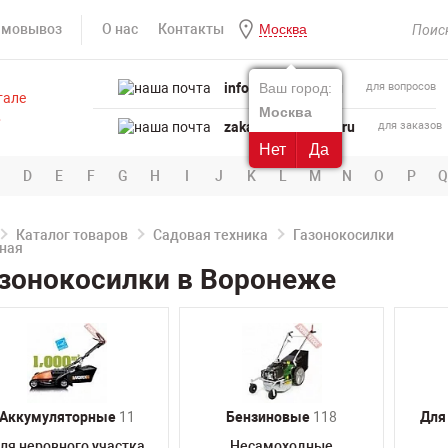
амовывоз
О нас
Контакты
Москва
info@powertool.ru
Ваш город:
для вопросов
Москва
zakaz@powertool.ru
для заказов
Нет
Да
D
E
F
G
H
I
J
K
L
M
N
O
P
Q
Каталог товаров
Садовая техника
Газонокосилки
зонокосилки в Воронеже
Аккумуляторные
11
Бензиновые
118
Для
ля неровного участка
Несамоходные