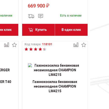
669 900
₽
в наличии
Есть в наличии
ин клик
Купить
В один клик
Код товара:
118101
ER T40
Газонокосилка бензиновая
несамоходная CHAMPION
LM4215