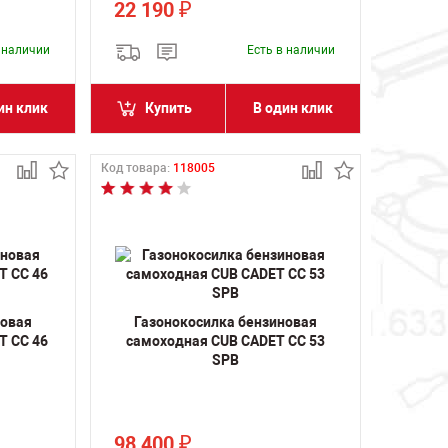
22 190
₽
в наличии
Есть в наличии
ин клик
Купить
В один клик
Код товара:
118005
новая
Газонокосилка бензиновая
T CC 46
самоходная CUB CADET CC 53
SPB
98 400
₽