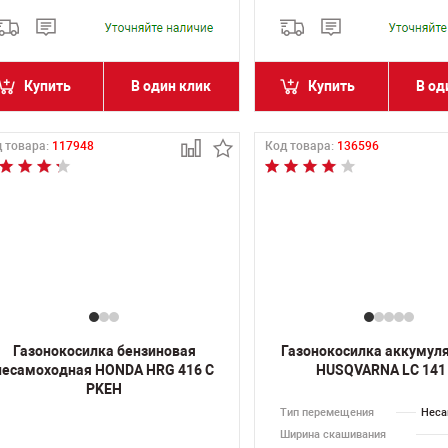
Купить
В один клик
Купить
В од
 товара:
117948
Код товара:
136596
Газонокосилка бензиновая
Газонокосилка аккумул
несамоходная HONDA HRG 416 C
HUSQVARNA LC 141 
PKEH
Тип перемещения
Неса
Ширина скашивания