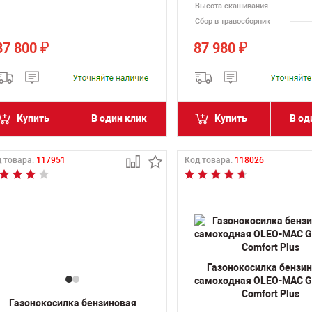
Высота скашивания
Сбор в травосборник
87 800
87 980
₽
₽
Купить
В один клик
Купить
В од
 товара:
117951
Код товара:
118026
Газонокосилка бензи
самоходная OLEO-MAC G
Comfort Plus
Газонокосилка бензиновая