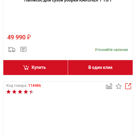
₽
49 990
Купить
В один клик
Код товара:
114486