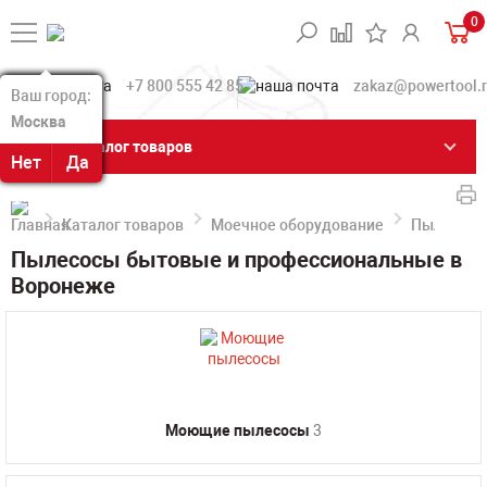
0
+7 800 555 42 85
zakaz@powertool.
Ваш город:
Ваш город:
Москва
Москва
Каталог товаров
Нет
Нет
Да
Да
Каталог товаров
Моечное оборудование
Пылесосы
Пылесосы бытовые и профессиональные в
Воронеже
Моющие пылесосы
3