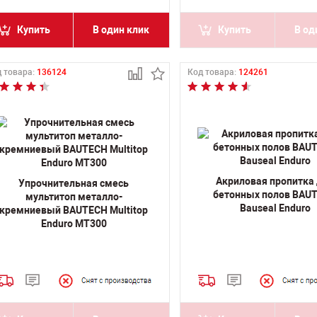
Купить
В один клик
Купить
В од
 товара:
136124
Код товара:
124261
Акриловая пропитка
Упрочнительная смесь
бетонных полов BAU
мультитоп металло-
Bauseal Enduro
кремниевый BAUTECH Multitop
Enduro MT300