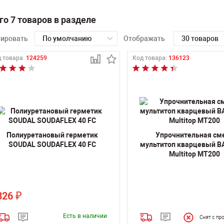
го 7 товаров в разделе
тировать
По умолчанию
Отображать
30 товаров
 товара:
124259
Код товара:
136123
Полиуретановый герметик
Упрочнительная см
SOUDAL SOUDAFLEX 40 FC
мультитоп кварцевый 
Multitop MT200
826
₽
Есть в наличии