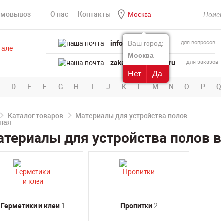
амовывоз
О нас
Контакты
Москва
info@powertool.ru
Ваш город:
для вопросов
Москва
zakaz@powertool.ru
для заказов
Нет
Да
D
E
F
G
H
I
J
K
L
M
N
O
P
Q
Каталог товаров
Материалы для устройства полов
териалы для устройства полов 
Герметики и клеи
1
Пропитки
2