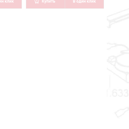
ин клик
Купить
В один клик