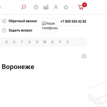
0
Обратный звонок
+7 800 555 42 85
Задать вопрос
R
S
T
U
V
W
X
Y
Z
в Воронеже