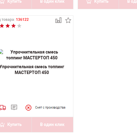
Купить
В один клик
Купить
В од
 товара:
136122
Упрочнительная смесь топпинг
МАСТЕРТОП 450
Купить
В один клик