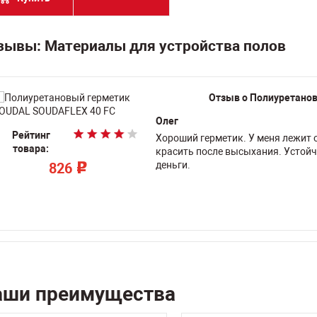
зывы: Материалы для устройства полов
Отзыв о Полиуретано
Олег
Рейтинг
Рейтинг
Рейтинг
Рейтинг
Рейтинг
Рейтинг
Рейтинг
Рейтинг
Рейтинг
Рейтинг
Хороший герметик. У меня лежит 
товара:
товара:
товара:
товара:
товара:
товара:
товара:
товара:
товара:
товара:
красить после высыхания. Устойч
деньги.
По запросу
По запросу
По запросу
По запросу
По запросу
826
826
826
826
826
p
p
p
p
p
аши преимущества