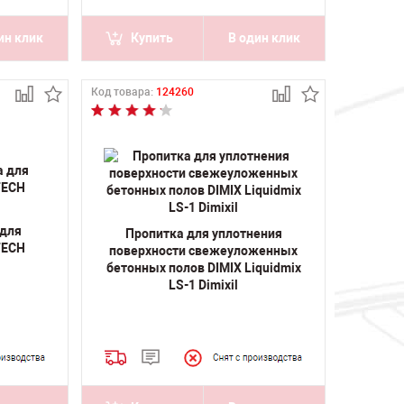
ин клик
Купить
В один клик
Код товара:
124260
 для
Пропитка для уплотнения
TECH
поверхности свежеуложенных
бетонных полов DIMIX Liquidmix
LS-1 Dimixil