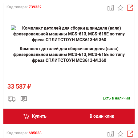
Код товара:
739332
Комплект деталей для сборки шпинделя (вала)
фрезеровальной машины MCS-613, MCS-615E по типу
фреза СПЛИТСТОУН MCS613-M.360
₽
33 587
Есть в наличии
Купить
В один клик
Код товара:
685038