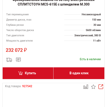
СПЛИТСТОУН MCS-615E с шпинделем M.300
Тип перемещения
Несамоходный
Диаметр диска, max
150 мм
Глубина резки
30 мм
Число оборотов диска
5600 об/мин
Тип двигателя
Электрический, 380 В
Мощность двигателя
11 кВт
₽
232 072
Есть в наличии
Купить
В один клик
Код товара:
927542