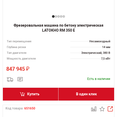
Фрезеровальная машина по бетону электрическая
LATOKHO RM 350 E
Тип перемещения
Несамоходный
Глубина резки
14 мм
Тип двигателя
Электрический, 380 В
Мощность двигателя
7,5 кВт
₽
847 945
Есть в наличии
Купить
В один клик
Код товара:
651650