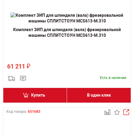
Комплект ЗИП для шпинделя (вала) фрезеровальной
машины СПЛИТСТОУН MCS613-M.310
₽
61 211
Есть в наличии
Купить
В один клик
Код товара:
651683