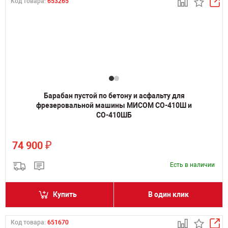
Код товара:
653265
Барабан пустой по бетону и асфальту для
фрезеровальной машины МИСОМ СО-410Ш и
СО-410ШБ
₽
74 900
Есть в наличии
Купить
В один клик
Код товара:
651670