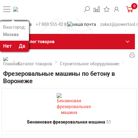
0
+7 800 555 42 85
zakaz@powertool.
Ваш город:
Ваш город:
Москва
Москва
Каталог товаров
Нет
Нет
Да
Да
Каталог товаров
Строительное оборудование
Фрез
Фрезеровальные машины по бетону в
Воронеже
Бензиновая фрезеровальная машина
51