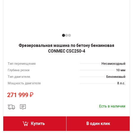
Фрезеровальная машина по бетону бензиновая
CONMEC CSC250-4
Тип перемещения
Несамоходный
Глубина резки
10 мм
Тип двигателя
Бензиновый
Мощность двигателя
8 л.с.
₽
271 999
Есть в наличии
Купить
В один клик