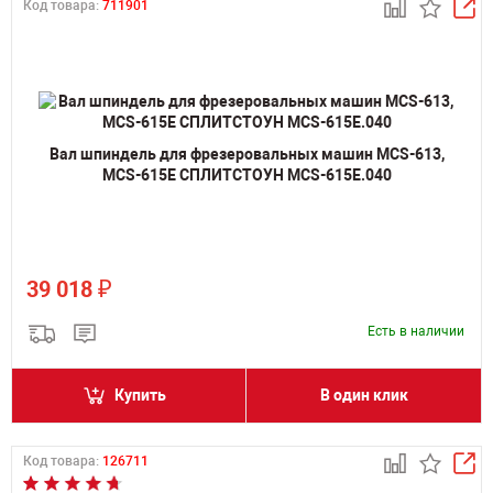
Код товара:
711901
Вал шпиндель для фрезеровальных машин MCS-613,
MCS-615E СПЛИТСТОУН MCS-615E.040
₽
39 018
Есть в наличии
Купить
В один клик
Код товара:
126711