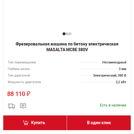
Фрезеровальная машина по бетону электрическая
MASALTA MC8E 380V
Тип перемещения
Несамоходный
Глубина резки
3 мм
Тип двигателя
Электрический, 380 В
Мощность двигателя
2,2 кВт
₽
88 110
Есть в наличии
Купить
В один клик