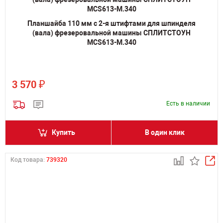
Планшайба 110 мм с 2-я штифтами для шпинделя
(вала) фрезеровальной машины СПЛИТСТОУН
MCS613-M.340
₽
3 570
Есть в наличии
Купить
В один клик
Код товара:
739320