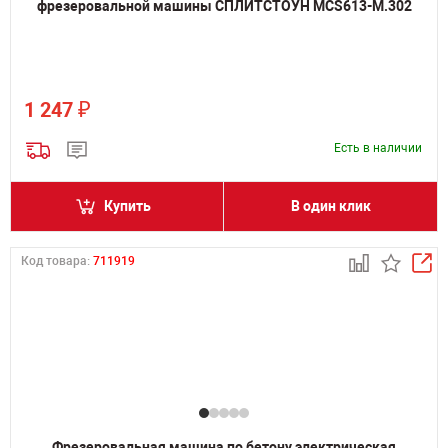
фрезеровальной машины СПЛИТСТОУН MCS613-M.302
₽
1 247
Есть в наличии
Купить
В один клик
Код товара:
711919
Фрезеровальная машина по бетону электрическая