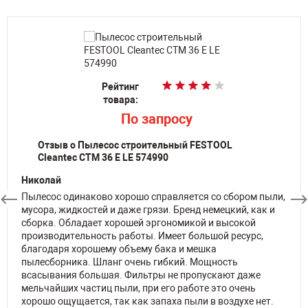
Рейтинг
Рейтинг
Рейтинг
Рейтинг
Рейтинг
товара:
товара:
товара:
товара:
товара:
По запросу
По запросу
По запросу
По запросу
p
14 775
Отзыв о Пылесос строительный FESTOOL
Cleantec CTM 36 E LE 574990
Николай
Пылесос одинаково хорошо справляется со сбором пыли,
мусора, жидкостей и даже грязи. Бренд немецкий, как и
сборка. Обладает хорошей эргономикой и высокой
производительность работы. Имеет большой ресурс,
благодаря хорошему объему бака и мешка
пылесборника. Шланг очень гибкий. Мощность
всасывания большая. Фильтры не пропускают даже
мельчайших частиц пыли, при его работе это очень
хорошо ощущается, так как запаха пыли в воздухе нет.