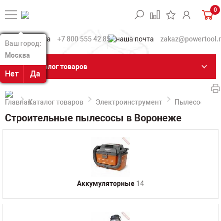
0
+7 800 555 42 85
zakaz@powertool.
Ваш город:
Ваш город:
Москва
Москва
Каталог товаров
Нет
Нет
Да
Да
Каталог товаров
Электроинструмент
Пылесосы пр
Строительные пылесосы в Воронеже
Аккумуляторные
14