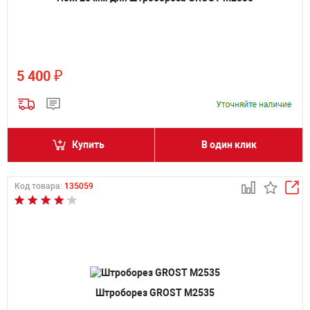
₽
5 400
Купить
В один клик
Код товара:
135059
Штроборез GROST M2535