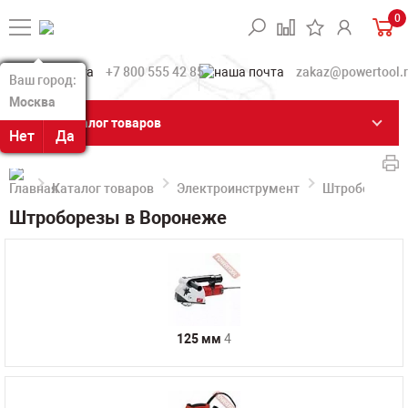
0
+7 800 555 42 85
zakaz@powertool.
Ваш город:
Ваш город:
Москва
Москва
Каталог товаров
Нет
Нет
Да
Да
Каталог товаров
Электроинструмент
Штроборезы
Штроборезы в Воронеже
125 мм
4