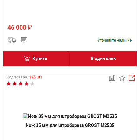
₽
46 000
Купить
В один клик
Код товара:
126181
Нож 35 мм для штробореза GROST M2535